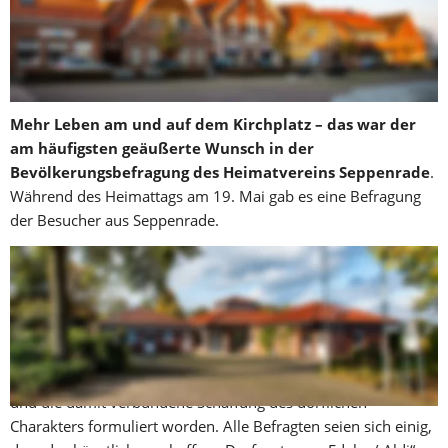
Während des Heimattags am 19. Mai hat der Heimatverein 
eine Befragung unter den Seppenradern durchgeführt. Jetzt 
liegen die Ergebnisse vor. Ganz oben auf der Liste stehen 
Wünsche für das Areal rund um den Kirchplatz.
Mehr Leben am und auf dem Kirchplatz – das war der 
am häufigsten geäußerte Wunsch in der 
Bevölkerungsbefragung des Heimatvereins Seppenrade
. 
Während des Heimattags am 19. Mai gab es eine Befragung 
der Besucher aus Seppenrade.
Der Heimatverein wollte wissen, wie er die Interessen der 
Bevölkerung noch besser vertreten kann. „Insgesamt sind 200 
Interviews geführt worden, die im Ergebnis wichtige Trends 
aufgezeigt haben, die der weiteren Arbeit des Heimatvereins 
sehr helfen“, heißt es in einer Pressemitteilung des Vereins. 
Als größter Wunsch sei die Wiederbelebung des Kirchplatzes 
und die damit verbundene Schaffung des dörflichen 
Charakters formuliert worden. Alle Befragten seien sich einig, 