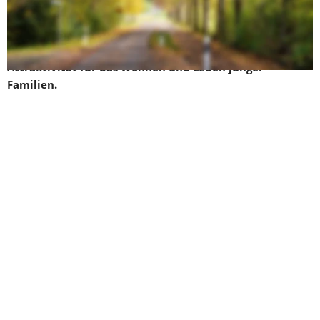
fördern – dazu sind aber zwingende Reformen erforderlich. 
Seppenrade soll wieder Dorf werden, mit einer 
ökologisch sinnvollen Infrastruktur und einer hohen 
Attraktivität für das Wohnen und Leben junger 
Familien.