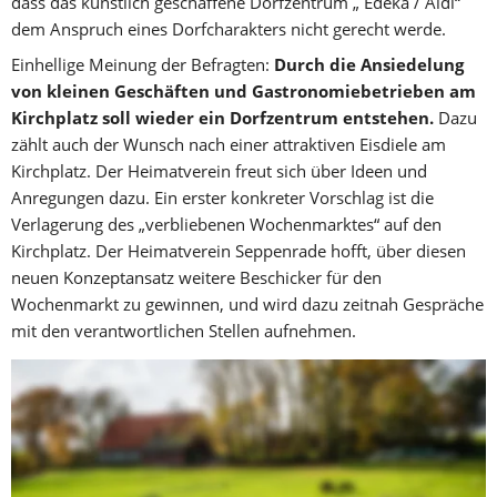
dass das künstlich geschaffene Dorfzentrum „ Edeka / Aldi“ 
dem Anspruch eines Dorfcharakters nicht gerecht werde.
Einhellige Meinung der Befragten: 
Durch die Ansiedelung 
von kleinen Geschäften und Gastronomiebetrieben am 
Kirchplatz soll wieder ein Dorfzentrum entstehen.
 Dazu 
zählt auch der Wunsch nach einer attraktiven Eisdiele am 
Kirchplatz. Der Heimatverein freut sich über Ideen und 
Anregungen dazu. Ein erster konkreter Vorschlag ist die 
Verlagerung des „verbliebenen Wochenmarktes“ auf den 
Kirchplatz. Der Heimatverein Seppenrade hofft, über diesen 
neuen Konzeptansatz weitere Beschicker für den 
Wochenmarkt zu gewinnen, und wird dazu zeitnah Gespräche 
mit den verantwortlichen Stellen aufnehmen.
Neubürger integrieren
Weiter sind 
Veranstaltungen auf dem Kirchplatz 
gewünscht, um sich zu treffen, wiederzusehen oder 
kennenzulernen.
 Das wäre zudem eine hervorragende 
Plattform, um insbesondere die neu zugezogenen Bürger in 