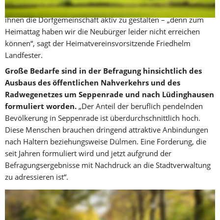
Seppenrade besser zu integrieren und so gemeinsam mit 
ihnen die Dorfgemeinschaft aktiv zu gestalten – „denn zum 
Heimattag haben wir die Neubürger leider nicht erreichen 
können“, sagt der Heimatvereinsvorsitzende Friedhelm 
Landfester.
Große Bedarfe sind in der Befragung hinsichtlich des 
Ausbaus des öffentlichen Nahverkehrs und des 
Radwegenetzes um Seppenrade und nach Lüdinghausen 
formuliert worden.
 „Der Anteil der beruflich pendelnden 
Bevölkerung in Seppenrade ist überdurchschnittlich hoch. 
Diese Menschen brauchen dringend attraktive Anbindungen 
nach Haltern beziehungsweise Dülmen. Eine Forderung, die 
seit Jahren formuliert wird und jetzt aufgrund der 
Befragungsergebnisse mit Nachdruck an die Stadtverwaltung 
zu adressieren ist“.
Er werde die Details der Bevölkerungsbefragung jetzt der 
Verwaltung vorstellen und konkrete Handlungsbedarfe 
formulieren. Seppenrade will attraktives, dörfliches Wohnen 